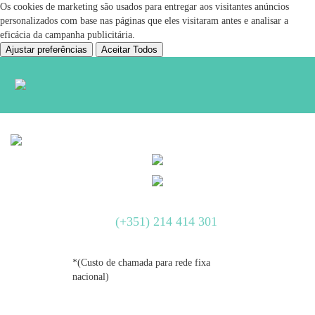
Os cookies de marketing são usados para entregar aos visitantes anúncios
personalizados com base nas páginas que eles visitaram antes e analisar a
eficácia da campanha publicitária.
Ajustar preferências
Aceitar Todos
SEGUNDA A SÁBADO 09H00/20H00
DOMINGOS E FERIADOS FECHADO
(+351) 214 414 301
*(Custo de chamada para rede fixa
nacional)